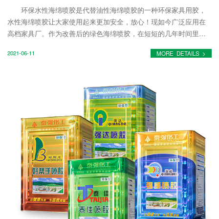
环保水性海绵喷胶是代替油性海绵喷胶的一种环保家具用胶，
水性海绵喷胶让大家使用起来更加安全，放心！现如今广泛应用在
高档家具厂。作为改善后的绿色海绵喷胶，在短短的几年时间里就
获得市场的极大热捧，那么大家知道导致环保海绵喷胶在市场上火
2021-06-11
MORE DETAILS >
爆的原因有哪些吗？...