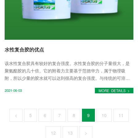
水性复合胶的优点
该水性复合胶具有较好的复合强度。水性复合胶的分子量很大，是
聚氨酯胶的几十倍。它的附着力主要基于范德华力，属于物理吸
附，所以少量的胶水就可以达到很高的复合强度。与传统的可溶性
胶相比，水性复合胶的附着力远小于溶剂型胶。 2.水性复合胶复
2021-06-03
MORE DETAILS >
合的产品比溶剂型...
<
5
6
7
8
9
10
11
12
13
>