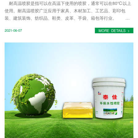
耐高温喷胶是指可以在高温下使用的喷胶，通常可以在80℃以上
使用。耐高温喷胶广泛应用于家具、木材加工、工艺品、彩印包
装、建筑装饰、纺织品、鞋类、皮革、手袋、箱包等行业。
一、耐高温喷胶的特点如下 1.无挥发性物质：零挥发性有机化合
2021-06-07
MORE DETAILS >
物，因为“环保...