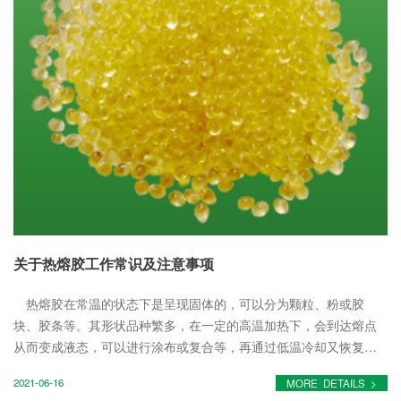
关于热熔胶工作常识及注意事项
热熔胶在常温的状态下是呈现固体的，可以分为颗粒、粉或胶
块、胶条等。其形状品种繁多，在一定的高温加热下，会到达熔点
从而变成液态，可以进行涂布或复合等，再通过低温冷却又恢复成
固体。热熔胶的优点是可以重复使用，具有高强度的粘接性、环保
2021-06-16
MORE DETAILS >
节能、无异味，还可...