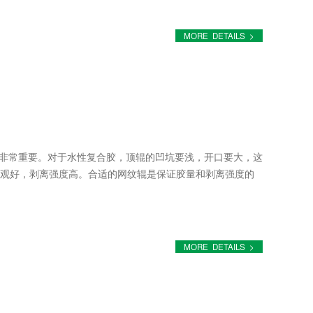
MORE DETAILS >
辊非常重要。对于水性复合胶，顶辊的凹坑要浅，开口要大，这
观好，剥离强度高。合适的网纹辊是保证胶量和剥离强度的
MORE DETAILS >