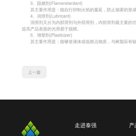
3、阻燃剂(Flameretardant)
其主要作用是：能自行抑制火焰的蔓延，防止烟雾的形成
4、润滑剂(Lubricant)
润滑剂又分为内部滑剂与外部滑剂，内部滑剂最主要的功能
提高产品表面的光滑易于脱模。
5、增塑剂(Plasticizer)
其主要作用是：能够使液体或低熔点物质，与树脂应有较
上一篇
走进泰强
产