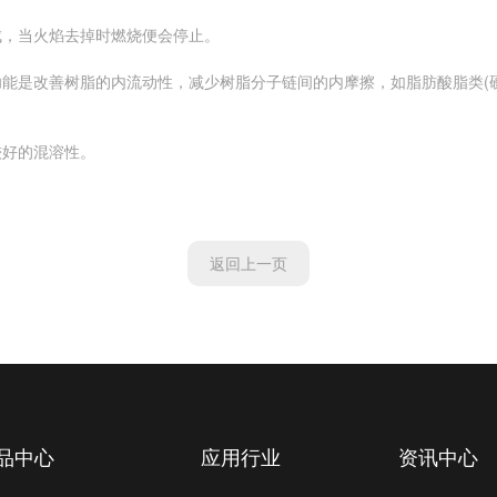
，当火焰去掉时燃烧便会停止。
是改善树脂的内流动性，减少树脂分子链间的内摩擦，如脂肪酸脂类(硬
好的混溶性。
返回上一页
品中心
应用行业
资讯中心