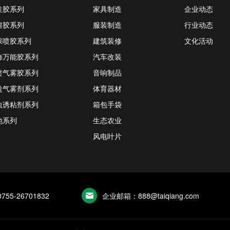
性胶系列
家具制造
企业动态
熔胶系列
服装制造
行业动态
保喷胶系列
建筑装修
文化活动
饰万能胶系列
汽车改装
喷气雾胶系列
音响制品
盈气雾剂系列
体育器材
虫诱粘剂系列
箱包手袋
他系列
生态农业
风电叶片
55-26701832
企业邮箱：888@taiqiang.com